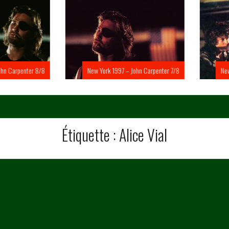
Carpenter 8/8
New York 1997 – John Carpenter 7/8
New Yo
Étiquette :
Alice Vial